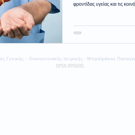
φροντίδας υγείας και τις κοιν
κός Γενικής – Οικογενειακής Ιατρικής - Μπραϊμάκος Παναγ
ΟΡΟΙ ΧΡΗΣΗΣ