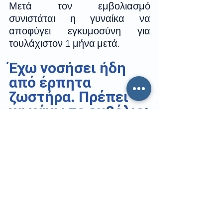
Μετά τον εμβολιασμό 
συνιστάται η γυναίκα να 
αποφύγει εγκυμοσύνη για 
τουλάχιστον 1 μήνα μετά.
Έχω νοσήσει ήδη 
από έρπητα 
ζωστήρα. Πρέπει 
να κάνω το εμβόλιο;
Ναι, γιατί μπορεί να υπάρξει και 
άλλο επεισόδιο έρπητα 
ζωστήρα, συνήθως σε 
διαφορετικό σημείο από την 
πρώτη φορά.
Όσο αφορά το χρονικό διάστημα 
αναμονής από την νόσηση, η 